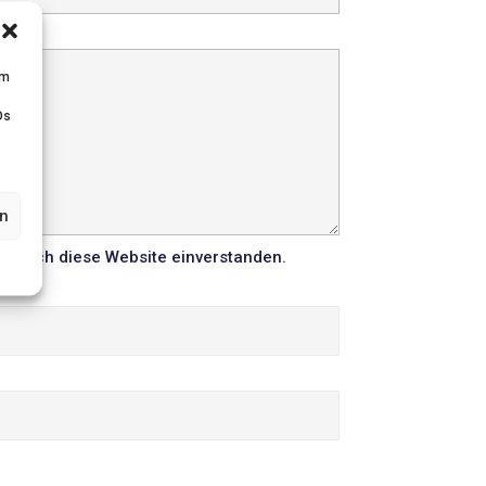
um
Ds
en
n durch diese Website einverstanden.