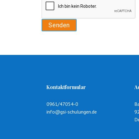
Kontaktformular
A
0961/47054-0
B
info@gsi-schulungen.de
9
D