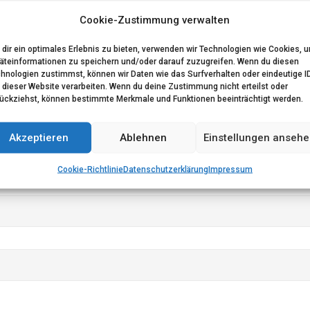
Cookie-Zustimmung verwalten
dir ein optimales Erlebnis zu bieten, verwenden wir Technologien wie Cookies, 
äteinformationen zu speichern und/oder darauf zuzugreifen. Wenn du diesen
hnologien zustimmst, können wir Daten wie das Surfverhalten oder eindeutige I
 dieser Website verarbeiten. Wenn du deine Zustimmung nicht erteilst oder
ückziehst, können bestimmte Merkmale und Funktionen beeinträchtigt werden.
Akzeptieren
Ablehnen
Einstellungen anseh
ären Sie sich mit der Speicherung und Verarbeitung Ihrer Date
Cookie-Richtlinie
Datenschutzerklärung
Impressum