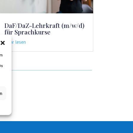
DaF/DaZ-Lehrkraft (m/w/d)
für Sprachkurse
mehr lesen
um
Ds
en