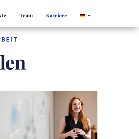
kte
Team
Karriere
RBEIT
len