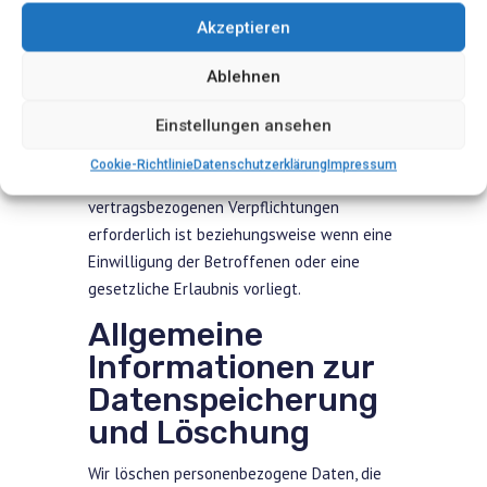
unserer Organisation übermitteln oder
Akzeptieren
ihnen den Zugriff darauf gewähren. Sofern
die Datenweitergabe zu administrativen
Ablehnen
Zwecken erfolgt, beruht sie auf unseren
berechtigten unternehmerischen und
Einstellungen ansehen
betriebswirtschaftlichen Interessen oder
Cookie-Richtlinie
Datenschutzerklärung
Impressum
erfolgt, sofern sie zur Erfüllung unserer
vertragsbezogenen Verpflichtungen
erforderlich ist beziehungsweise wenn eine
Einwilligung der Betroffenen oder eine
gesetzliche Erlaubnis vorliegt.
Allgemeine
Informationen zur
Datenspeicherung
und Löschung
Wir löschen personenbezogene Daten, die