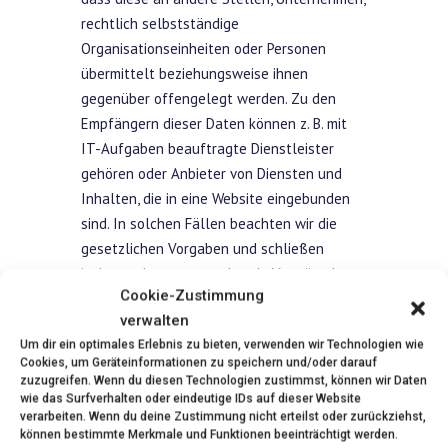
rechtlich selbstständige
Organisationseinheiten oder Personen
übermittelt beziehungsweise ihnen
gegenüber offengelegt werden. Zu den
Empfängern dieser Daten können z. B. mit
IT-Aufgaben beauftragte Dienstleister
gehören oder Anbieter von Diensten und
Inhalten, die in eine Website eingebunden
sind. In solchen Fällen beachten wir die
gesetzlichen Vorgaben und schließen
insbesondere entsprechende Verträge bzw.
Cookie-Zustimmung
Vereinbarungen, die dem Schutz Ihrer Daten
verwalten
dienen, mit den Empfängern Ihrer Daten ab.
Um dir ein optimales Erlebnis zu bieten, verwenden wir Technologien wie
Datenübermittlung innerhalb der
Cookies, um Geräteinformationen zu speichern und/oder darauf
zuzugreifen. Wenn du diesen Technologien zustimmst, können wir Daten
Organisation: Wir können
wie das Surfverhalten oder eindeutige IDs auf dieser Website
personenbezogene Daten an andere
verarbeiten. Wenn du deine Zustimmung nicht erteilst oder zurückziehst,
können bestimmte Merkmale und Funktionen beeinträchtigt werden.
Abteilungen oder Einheiten innerhalb